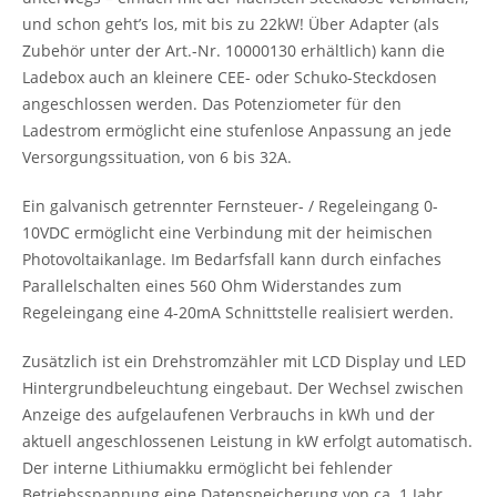
und schon geht’s los, mit bis zu 22kW! Über Adapter (als
Zubehör unter der Art.-Nr. 10000130 erhältlich) kann die
Ladebox auch an kleinere CEE- oder Schuko-Steckdosen
angeschlossen werden. Das Potenziometer für den
Ladestrom ermöglicht eine stufenlose Anpassung an jede
Versorgungssituation, von 6 bis 32A.
Ein galvanisch getrennter Fernsteuer- / Regeleingang 0-
10VDC ermöglicht eine Verbindung mit der heimischen
Photovoltaikanlage. Im Bedarfsfall kann durch einfaches
Parallelschalten eines 560 Ohm Widerstandes zum
Regeleingang eine 4-20mA Schnittstelle realisiert werden.
Zusätzlich ist ein Drehstromzähler mit LCD Display und LED
Hintergrundbeleuchtung eingebaut. Der Wechsel zwischen
Anzeige des aufgelaufenen Verbrauchs in kWh und der
aktuell angeschlossenen Leistung in kW erfolgt automatisch.
Der interne Lithiumakku ermöglicht bei fehlender
Betriebsspannung eine Datenspeicherung von ca. 1 Jahr.