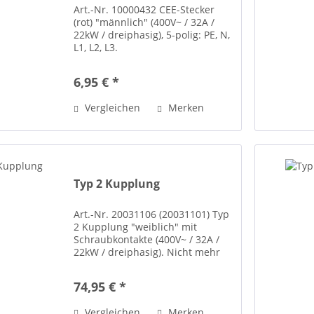
Art.-Nr. 10000432 CEE-Stecker
(rot) "männlich" (400V~ / 32A /
22kW / dreiphasig), 5-polig: PE, N,
L1, L2, L3.
6,95 € *
Vergleichen
Merken
Typ 2 Kupplung
Art.-Nr. 20031106 (20031101) Typ
2 Kupplung "weiblich" mit
Schraubkontakte (400V~ / 32A /
22kW / dreiphasig). Nicht mehr
lieferbar, wird ersetzt durch
Artikel-Nr. 20031101. Type 2
74,95 € *
coupler female with screw
terminals for easy assembly...
Vergleichen
Merken