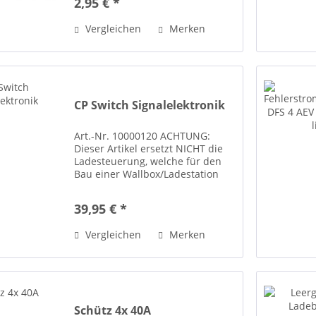
2,95 € *
beiliegender Gummi-O-Ring
verhindert das Verdrehen beim
Vergleichen
Merken
Befestigen und sorgt für die...
CP Switch Signalelektronik
Art.-Nr. 10000120 ACHTUNG:
Dieser Artikel ersetzt NICHT die
Ladesteuerung, welche für den
Bau einer Wallbox/Ladestation
oder eines Notladekabels
benötigt wird! Die dafür
39,95 € *
benötigte vollwertige
Ladesteuerung ist unter der Art.-
Vergleichen
Merken
Nr. 13201114...
Schütz 4x 40A