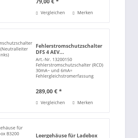
79,00 € *
Ladebox B3200, Wallboxen und
andere Ladestationen im
Vergleichen
Merken
Selbstbau. Die Steuerung...
Fehlerstromschutzschalter
DFS 4 AEV...
Art.-Nr. 13200150
Fehlerstromschutzschalter (RCD)
30mA~ und 6mA=
Fehlergleichstromerfassung
(allstromsensitiv) von Doepke
(400V~ / 40A). Neutralleiter auf
289,00 € *
der linken Seite. Für 35mm
Hutschienenmontage. Sowohl für
Vergleichen
Merken
stationäre, als auch für...
Leergehäuse für Ladebox