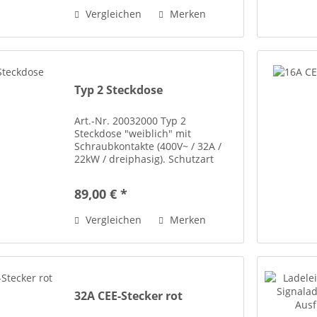
Vergleichen
Merken
Typ 2 Steckdose
Art.-Nr. 20032000 Typ 2
Steckdose "weiblich" mit
Schraubkontakte (400V~ / 32A /
22kW / dreiphasig). Schutzart
IP54. Bild 1 in zwei Ansichten!
ACHTUNG: Der Original-Artikel
89,00 € *
von RATIO ist nicht mehr
lieferbar! Wir liefern ab sofort
Vergleichen
Merken
zum...
32A CEE-Stecker rot