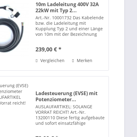
10m Ladeleitung 400V 32A
22kW mit Typ 2...
Art.-Nr. 10001732 Das Kabelende
bzw. die Ladeleitung mit
Kupplung Typ 2 und einer Länge
von 10m mit der Bezeichnung
5G6+1x0,5 mit einer Signalader
eignet sich für den Selbstbau
239,00 € *
einer Ladestation mit bis zu 22kW
Leistung. Die...
Vergleichen
Merken
Ladesteuerung (EVSE) mit
Potenziometer...
AUSLAUFARTIKEL: SOLANGE
VORRAT REICHT! Art.-Nr.
13200110 Diese fertig aufgebaute
und sofort einsatzfähige
Leiterplatte dient als
Ladesteuerung (EVSE) für die