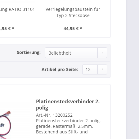
lung RATIO 31101
Verriegelungsbaustein für
Personens
Typ 2 Steckdose
(P
,95 € *
44,95 € *
29,
Sortierung:
Artikel pro Seite:
Platinensteckverbinder 2-
polig
Art.-Nr. 13200252
Platinensteckverbinder 2-polig,
gerade, Rastermaß: 2,5mm.
Bestehend aus Stift- und
Buchsenleiste mit