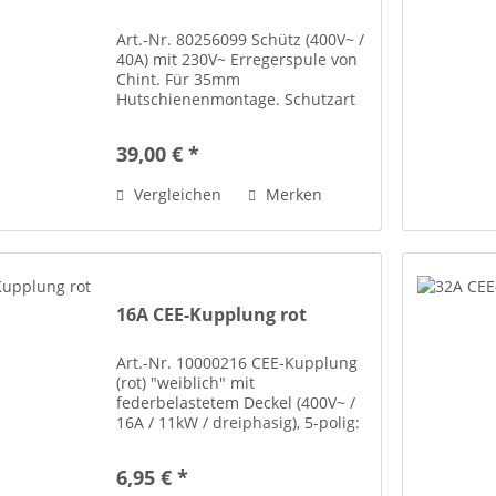
Art.-Nr. 80256099 Schütz (400V~ /
40A) mit 230V~ Erregerspule von
Chint. Für 35mm
Hutschienenmontage. Schutzart
IP20 Zertifizierungen CE, VDE
Normen IEC/EN 61095
39,00 € *
Vergleichen
Merken
16A CEE-Kupplung rot
Art.-Nr. 10000216 CEE-Kupplung
(rot) "weiblich" mit
federbelastetem Deckel (400V~ /
16A / 11kW / dreiphasig), 5-polig:
PE, N, L1, L2, L3.
6,95 € *