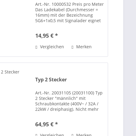
Art.-Nr. 10000532 Preis pro Meter
Das Ladekabel (Durchmesser =
16mm) mit der Bezeichnung
5G6+1x0,5 mit Signalader eignet
sich für den Selbstbau eines
Ladekabels von Typ 2 Stecker auf
14,95 € *
Typ 2 Kupplung für das Laden an
einer öffentlichen...
Vergleichen
Merken
Typ 2 Stecker
Art.-Nr. 20031105 (20031100) Typ
2 Stecker "männlich" mit
Schraubkontakte (400V~ / 32A /
22kW / dreiphasig). Nicht mehr
lieferbar, wird ersetzt durch
Artikel-Nr. 20031100. Type 2 plug
64,95 € *
male with screw terminals for
easy assembly (400V~ /...
Vergleichen
Merken