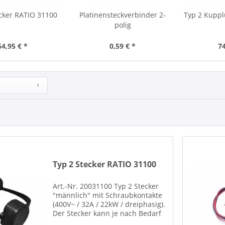
cker RATIO 31100
Platinensteckverbinder 2-
Typ 2 Kupp
polig
64,95 € *
0,59 € *
74
Typ 2 Stecker RATIO 31100
Art.-Nr. 20031100 Typ 2 Stecker
"männlich" mit Schraubkontakte
(400V~ / 32A / 22kW / dreiphasig).
Der Stecker kann je nach Bedarf
auf 32A oder 16A codiert werden,