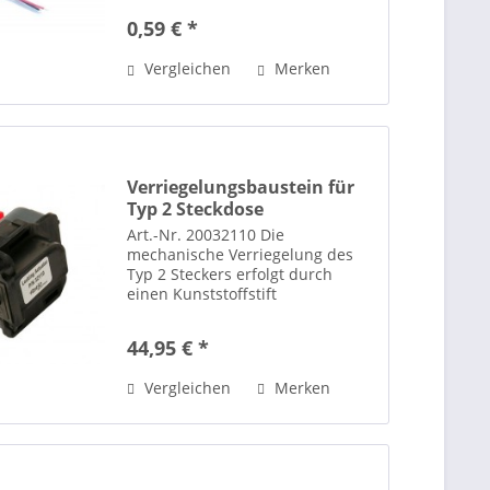
Klicksverschluss. Kabel (rot und
0,59 € *
schwarz) 25cm lang. Passend für
alle Ladesteuerungen aus dem
Vergleichen
Merken
Programm der...
Verriegelungsbaustein für
Typ 2 Steckdose
Art.-Nr. 20032110 Die
mechanische Verriegelung des
Typ 2 Steckers erfolgt durch
einen Kunststoffstift
(Durchmesser = 5mm), der durch
einen 12V (500mA)
44,95 € *
Gleichstrommotor ein- und
ausgefahren werden kann, je
Vergleichen
Merken
nach Polung des Motors (Hub =...