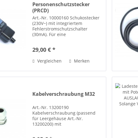
Personenschutzstecker
(PRCD)
Art.-Nr. 10000160 Schukostecker
(230V~) mit integriertem
Fehlerstromschutzschalter
(30mA). Für eine
Dauerstrombelastung von 10
Ampere geeignet. Für
29,00 € *
Kabelanschluss bis 3x 2,5qmm.
Schutzart IP44. PRCD = P ortable
Vergleichen
Merken
R esidual C urrent D evice
Kabelverschraubung M32
Art.-Nr. 13200190
Kabelverschraubung (passend
für Leergehäuse Art.-Nr.
13200200) mit
Befestigungsgewinde M32 x 1,5
und passender Kontermutter. Ein