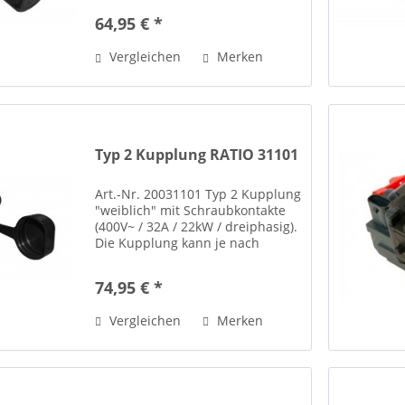
durch den Einsatz der
64,95 € *
beiliegenden Widerstände
zwischen dem Hilfskontakt...
Vergleichen
Merken
Typ 2 Kupplung RATIO 31101
Art.-Nr. 20031101 Typ 2 Kupplung
"weiblich" mit Schraubkontakte
(400V~ / 32A / 22kW / dreiphasig).
Die Kupplung kann je nach
Bedarf auf 32A oder 16A codiert
werden, durch den Einsatz der
74,95 € *
beiliegenden Widerstände
zwischen dem Hilfskontakt...
Vergleichen
Merken