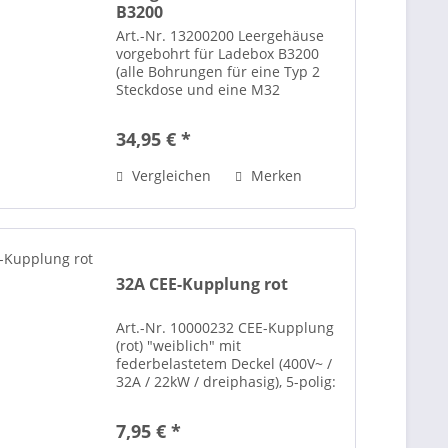
B3200
Art.-Nr. 13200200 Leergehäuse
vorgebohrt für Ladebox B3200
(alle Bohrungen für eine Typ 2
Steckdose und eine M32
Kabelverschraubung),
Gehäuseabmessungen Länge =
34,95 € *
284mm / Breite = 222mm / Höhe
= 122mm. Eine passende 35mm
Vergleichen
Merken
breite...
32A CEE-Kupplung rot
Art.-Nr. 10000232 CEE-Kupplung
(rot) "weiblich" mit
federbelastetem Deckel (400V~ /
32A / 22kW / dreiphasig), 5-polig:
PE, N, L1, L2, L3.
7,95 € *