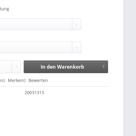
itung
In den
Warenkorb
en
Merken
Bewerten
20031313