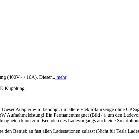
ng (400V~ / 16A). Dieser...
mehr
CEE-Kupplung"
Dieser Adapter wird benötigt, um ältere Elektrofahrzeuge ohne CP S
11kW Aufnahmeleistung! Ein Permanentmagnet (Bild 4), um den Ladevorg
anentmagneten kann zum Beenden des Ladevorgangs auch eine Smartpho
e den Betrieb an fast allen Ladestationen zulässt (Nicht für Tesla Lade