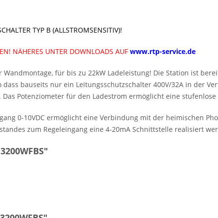
HALTER TYP B (ALLSTROMSENSITIV)!
GEN! NÄHERES UNTER DOWNLOADS AUF
www.rtp-service.de
r Wandmontage, für bis zu 22kW Ladeleistung! Die Station ist berei
so dass bauseits nur ein Leitungsschutzschalter 400V/32A in der V
 Das Potenziometer für den Ladestrom ermöglicht eine stufenlose E
ingang 0-10VDC ermöglicht eine Verbindung mit der heimischen Phot
standes zum Regeleingang eine 4-20mA Schnittstelle realisiert we
 B3200WFBS"
B3200WFBS"