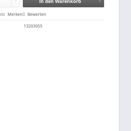
In den
Warenkorb
en
Merken
Bewerten
13203055