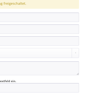
 freigeschaltet.
extfeld ein.