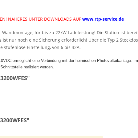
GEN! NÄHERES UNTER DOWNLOADS AUF
www.rtp-service.de
r Wandmontage, für bis zu 22kW Ladeleistung! Die Station ist bere
ist nur noch eine Sicherung erforderlich! Über die Typ 2 Steckdo
 stufenlose Einstellung, von 6 bis 32A.
-10VDC ermöglicht eine Verbindung mit der heimischen Photovoltaikanlage. Im 
nittstelle realisiert werden.
B3200WFES"
B3200WFES"