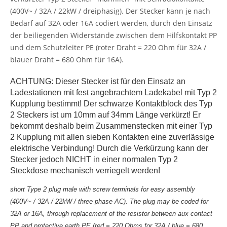
(400V~ / 32A / 22kW / dreiphasig). Der Stecker kann je nach
Bedarf auf 32A oder 16A codiert werden, durch den Einsatz
der beiliegenden Widerstände zwischen dem Hilfskontakt PP
und dem Schutzleiter PE (roter Draht = 220 Ohm für 32A /
blauer Draht = 680 Ohm für 16A).
ACHTUNG: Dieser Stecker ist für den Einsatz an
Ladestationen mit fest angebrachtem Ladekabel mit Typ 2
Kupplung bestimmt! Der schwarze Kontaktblock des Typ
2 Steckers ist um 10mm auf 34mm Länge verkürzt! Er
bekommt deshalb beim Zusammenstecken mit einer Typ
2 Kupplung mit allen sieben Kontakten eine zuverlässige
elektrische Verbindung! Durch die Verkürzung kann der
Stecker jedoch NICHT in einer normalen Typ 2
Steckdose mechanisch verriegelt werden!
short Type 2 plug male with screw terminals for easy assembly
(400V~ / 32A / 22kW / three phase AC). The plug may be coded for
32A or 16A, through replacement of the resistor between aux contact
PP and protective earth PE (red = 220 Ohms for 32A / blue = 680