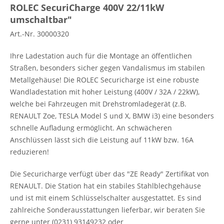
ROLEC SecuriCharge 400V 22/11kW
umschaltbar"
Art.-Nr. 30000320
Ihre Ladestation auch für die Montage an öffentlichen
Straßen, besonders sicher gegen Vandalismus im stabilen
Metallgehäuse! Die ROLEC Securicharge ist eine robuste
Wandladestation mit hoher Leistung (400V / 32A / 22kW),
welche bei Fahrzeugen mit Drehstromladegerät (z.B.
RENAULT Zoe, TESLA Model S und X, BMW i3) eine besonders
schnelle Aufladung ermöglicht. An schwächeren
Anschlüssen lässt sich die Leistung auf 11kW bzw. 16A
reduzieren!
Die Securicharge verfügt über das "ZE Ready" Zertifikat von
RENAULT. Die Station hat ein stabiles Stahlblechgehäuse
und ist mit einem Schlüsselschalter ausgestattet. Es sind
zahlreiche Sonderausstattungen lieferbar, wir beraten Sie
gerne unter (0231) 93149232 oder